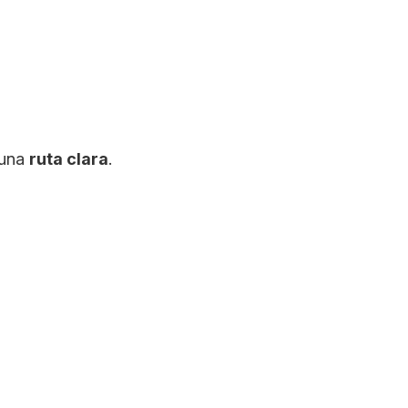
 una
ruta clara
.