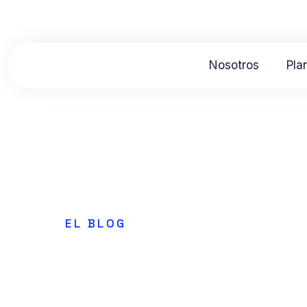
Nosotros
Pla
EL BLOG
Cómo diseñar
Membersfy
3 diciembre, 2025