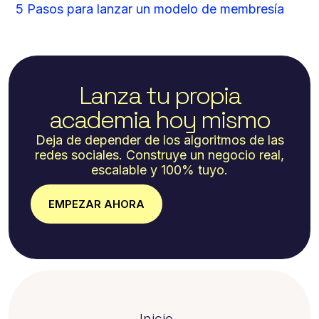
5 Pasos para lanzar un modelo de membresía
Lanza tu propia
academia hoy mismo
Deja de depender de los algoritmos de las
redes sociales. Construye un negocio real,
escalable y 100% tuyo.
EMPEZAR AHORA