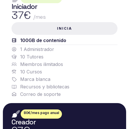
Iniciador
37€
/mes
INICIA
100GB de contenido
1 Administrador
10 Tutores
Miembros ilimitados
10 Cursos
Marca blanca
Recursos y bibliotecas
Correo de soporte
80€/mes pago anual
Creador