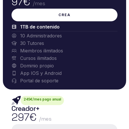
97€
/mes
CREA
1TB de contenido
10 Administradores
30 Tutores
Miembros ilimitados
Cursos ilimitados
Dominio propio
App IOS y Android
Portal de soporte
245€/mes pago anual
Creador+
297€
/mes