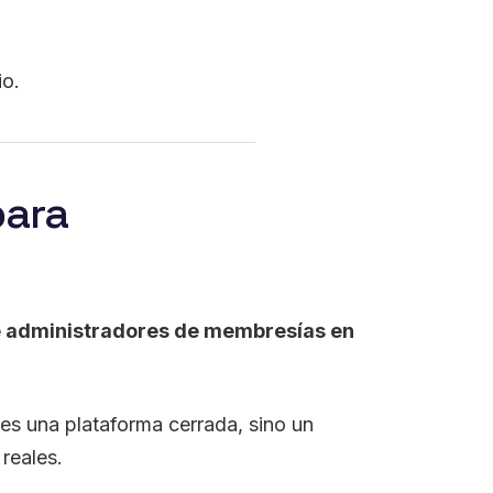
io.
para
e administradores de membresías en
 es una plataforma cerrada, sino un
reales.